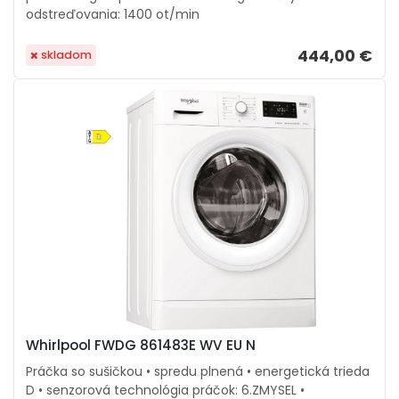
odstreďovania: 1400 ot/min
444,00 €
skladom
Whirlpool FWDG 861483E WV EU N
Práčka so sušičkou • spredu plnená • energetická trieda
D • senzorová technológia práčok: 6.ZMYSEL •