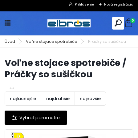
Prihlásenie
Nová registrácia
0
Úvod
Voľne stojace spotrebiče
Práčky so sušičkou
Voľne stojace spotrebiče /
Práčky so sušičkou
najlacnejšie
najdrahšie
najnovšie