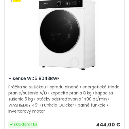
Hisense WD5I8043BWF
Práčka so sušičkou • spredu plnená • energetická trieda
pranie/sušenie A/D • kapacita prania 8 kg • kapacita
sušenia 5 kg • otáčky odstreďovania 1400 ot/min •
WASH&DRY 49’ • Funkcia Quicker • parné funkcie •
invertorový motor
444,00 €
skladom 1 ks