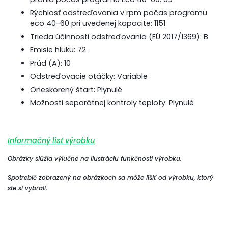
Rýchlosť odstreďovania v rpm počas programu
eco 40-60 pri uvedenej kapacite: 1151
Trieda účinnosti odstreďovania (EÚ 2017/1369): B
Emisie hluku: 72
Prúd (A): 10
Odstreďovacie otáčky: Variable
Oneskorený štart: Plynulé
Možnosti separátnej kontroly teploty: Plynulé
Informačný list výrobku
Obrázky slúžia výlučne na ilustráciu funkčnosti výrobku.
Spotrebič zobrazený na obrázkoch sa môže líšiť od výrobku, ktorý
ste si vybrali.