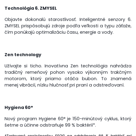
Technológia 6. ZMYSEL
Objavte dokonalú starostlivosť. Inteligentné senzory 6.
ZMYSEL prispôsobujú zdroje podľa veľkosti a typu záťaže,
čím ponúkajú optimalizáciu času, energie a vody.
Zen technology
Užívajte si ticho. Inovatívna Zen technológia nahrádza
tradičný remeňový pohon vysoko výkonným trakčným
motorom, ktorý priamo otáča bubon. To znamená
menej vibrácií, nízku hlučnosť pri praní a odstreďovaní.
Hygiena 60°
Nový program Hygiene 60° je 150-minútový cyklus, ktorý
šetrne a účinne odstraňuje 99 % baktérií*.
*Testované spoločnosťou SSOG na odstránenie 99 % baktérií pri