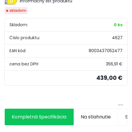
Informačný list produktu
skladom
Skladom:
0 ks
Číslo produktu:
4627
EAN kód:
8003437052477
356,91 €
439,00 €
Kompletná špecifikácia
Na stiahnutie
Súv