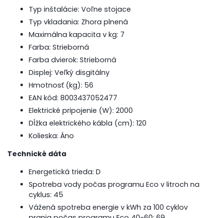
Typ inštalácie: Voľne stojace
Typ vkladania: Zhora plnená
Maximálna kapacita v kg: 7
Farba: Strieborná
Farba dvierok: Strieborná
Displej: Veľký disgitálny
Hmotnosť (kg): 56
EAN kód: 8003437052477
Elektrické pripojenie (W): 2000
Dĺžka elektrického kábla (cm): 120
Kolieska: Áno
Technické dáta
Energetická trieda: D
Spotreba vody počas programu Eco v litroch na
cyklus: 45
Vážená spotreba energie v kWh za 100 cyklov
prania počas programu Eco 40-60: 69