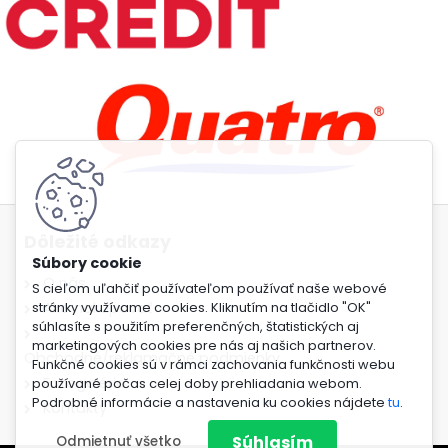
Dôležité odkazy
O nás
S cieľom uľahčiť používateľom používať naše webové
Ako nakupovať
stránky využívame cookies. Kliknutím na tlačidlo "OK"
súhlasíte s použitím preferenčných, štatistických aj
marketingových cookies pre nás aj našich partnerov.
Obchodné/reklamačné podmienky
Funkčné cookies sú v rámci zachovania funkčnosti webu
Fotogaléria
používané počas celej doby prehliadania webom.
Podrobné informácie a nastavenia ku cookies nájdete
tu
.
Kontakty
Súhlasím
Odmietnuť všetko