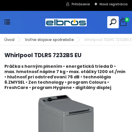
Prihlásenie
Nová registrácia
0
Úvod
Voľne stojace spotrebiče
Whirlpool TDLRS 7232BS 
Whirlpool TDLRS 7232BS EU
Práčka s horným plnením • energetická trieda D •
max. hmotnosť náplne 7 kg • max. otáčky 1200 ot./min
• hlučnosť pri odstreďovaní 76 dB • technológia
6.ZMYSEL • Zen technology • program Colours •
FreshCare • program Hygiene • digitálny displej